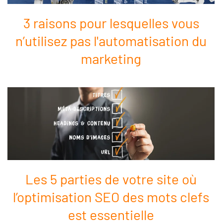
3 raisons pour lesquelles vous
n’utilisez pas l'automatisation du
marketing
Les 5 parties de votre site où
l’optimisation SEO des mots clefs
est essentielle